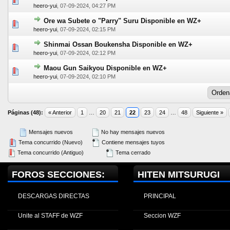
0 voto(s) - Media 0 de 5
1
2
3
4
5
heero-yui
,
07-09-2024, 04:27 PM
Ore wa Subete o "Parry" Suru Disponible en WZ+
0 voto(s) - Media 0 de 5
1
2
3
4
5
heero-yui
,
07-09-2024, 02:15 PM
Shinmai Ossan Boukensha Disponible en WZ+
0 voto(s) - Media 0 de 5
1
2
3
4
5
heero-yui
,
07-09-2024, 02:12 PM
Maou Gun Saikyou Disponible en WZ+
0 voto(s) - Media 0 de 5
1
2
3
4
5
heero-yui
,
07-09-2024, 02:10 PM
Páginas (48):
« Anterior
1
…
20
21
22
23
24
…
48
Siguiente »
Mensajes nuevos
No hay mensajes nuevos
Tema concurrido (Nuevo)
Contiene mensajes tuyos
Tema concurrido (Antiguo)
Tema cerrado
FOROS SECCIONES:
HITEN MITSURUGI
DESCARGAS DIRECTAS
PRINCIPAL
Unite al STAFF de WZF
Seccion WZF