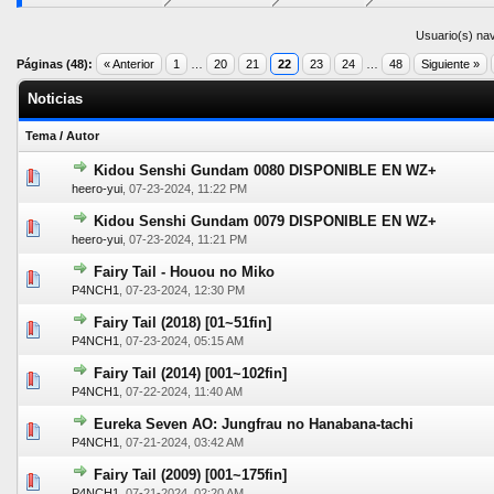
Usuario(s) nav
Páginas (48):
« Anterior
1
…
20
21
22
23
24
…
48
Siguiente »
Noticias
Tema
/
Autor
Kidou Senshi Gundam 0080 DISPONIBLE EN WZ+
0 voto(s) - Media 0 de 5
1
2
3
4
5
heero-yui
,
07-23-2024, 11:22 PM
Kidou Senshi Gundam 0079 DISPONIBLE EN WZ+
0 voto(s) - Media 0 de 5
1
2
3
4
5
heero-yui
,
07-23-2024, 11:21 PM
Fairy Tail - Houou no Miko
0 voto(s) - Media 0 de 5
1
2
3
4
5
P4NCH1
,
07-23-2024, 12:30 PM
Fairy Tail (2018) [01~51fin]
0 voto(s) - Media 0 de 5
1
2
3
4
5
P4NCH1
,
07-23-2024, 05:15 AM
Fairy Tail (2014) [001~102fin]
0 voto(s) - Media 0 de 5
1
2
3
4
5
P4NCH1
,
07-22-2024, 11:40 AM
Eureka Seven AO: Jungfrau no Hanabana-tachi
0 voto(s) - Media 0 de 5
1
2
3
4
5
P4NCH1
,
07-21-2024, 03:42 AM
Fairy Tail (2009) [001~175fin]
0 voto(s) - Media 0 de 5
1
2
3
4
5
P4NCH1
,
07-21-2024, 02:20 AM