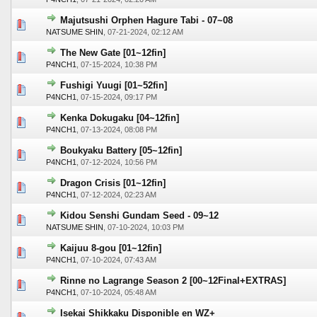
Majutsushi Orphen Hagure Tabi - 07~08
0 voto(s) - Media 0 de 5
1
2
3
4
5
NATSUME SHIN
,
07-21-2024, 02:12 AM
The New Gate [01~12fin]
0 voto(s) - Media 0 de 5
1
2
3
4
5
P4NCH1
,
07-15-2024, 10:38 PM
Fushigi Yuugi [01~52fin]
0 voto(s) - Media 0 de 5
1
2
3
4
5
P4NCH1
,
07-15-2024, 09:17 PM
Kenka Dokugaku [04~12fin]
0 voto(s) - Media 0 de 5
1
2
3
4
5
P4NCH1
,
07-13-2024, 08:08 PM
Boukyaku Battery [05~12fin]
0 voto(s) - Media 0 de 5
1
2
3
4
5
P4NCH1
,
07-12-2024, 10:56 PM
Dragon Crisis [01~12fin]
0 voto(s) - Media 0 de 5
1
2
3
4
5
P4NCH1
,
07-12-2024, 02:23 AM
Kidou Senshi Gundam Seed - 09~12
0 voto(s) - Media 0 de 5
1
2
3
4
5
NATSUME SHIN
,
07-10-2024, 10:03 PM
Kaijuu 8-gou [01~12fin]
0 voto(s) - Media 0 de 5
1
2
3
4
5
P4NCH1
,
07-10-2024, 07:43 AM
Rinne no Lagrange Season 2 [00~12Final+EXTRAS]
0 voto(s) - Media 0 de 5
1
2
3
4
5
P4NCH1
,
07-10-2024, 05:48 AM
Isekai Shikkaku Disponible en WZ+