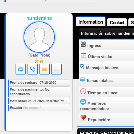
hundemine
Informatión
Contact
S
Información sobre hundemi
Ingresó:
(Gato Piola)
Última visita:
Mensajes totales:
Temas totales:
Fecha de registro: 07-18-2020
Fecha de nacimiento: No
Tiempo en línea:
especificado
Hora local: 08-06-2026 en 07:59 PM
Miembros
Estado:
Sin conexión
recomendados:
Reputación:
FOROS SECCIONES: