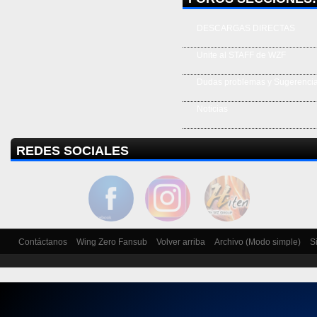
DESCARGAS DIRECTAS
Unite al STAFF de WZF
Dudas problemas y Sugerenci
Noticias
REDES SOCIALES
Contáctanos
Wing Zero Fansub
Volver arriba
Archivo (Modo simple)
S