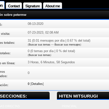
ón
Contact
Signature
About me
ón sobre petermw
08-13-2020
ó:
07-23-2023, 02:08 AM
 visita:
31 (0.01 mensajes por día | 0.67 % del total)
s totales:
(
Buscar sus temas
—
Buscar sus mensajes
)
0 (0 temas por día | 0 % del total)
otales:
(
Buscar sus temas
)
3 Horas, 6 Minutos, 58 Segundos
 en línea:
ros
0
ados:
0
[
Detalles
]
ación:
SECCIONES:
HITEN MITSURUGI
AS DIRECTAS
PRINCIPAL