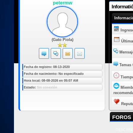
petermw
Informati
Informaci
Ingres
(Gato Piola)
Última
Mensaje
Temas t
Fecha de registro: 08-13-2020
Fecha de nacimiento: No especificado
Tiempo
Hora local: 08-08-2026 en 05:07 AM
Miemb
Estado:
Sin conexión
recomend
Reput
FOROS 
DESCARG