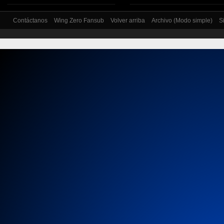
Contáctanos
Wing Zero Fansub
Volver arriba
Archivo (Modo simple)
S