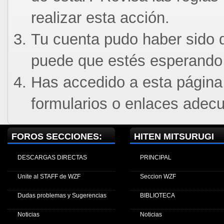
realizar esta acción.
Tu cuenta pudo haber sido d
puede que estés esperando 
Has accedido a esta página
formularios o enlaces adec
FOROS SECCIONES:
HITEN MITSURUGI
DESCARGAS DIRECTAS
PRINCIPAL
Unite al STAFF de WZF
Seccion WZF
Dudas problemas y Sugerencias
BIBLIOTECA
Noticias
Noticias