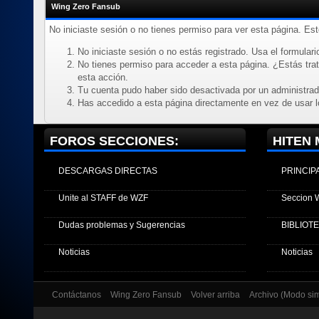
Wing Zero Fansub
No iniciaste sesión o no tienes permiso para ver esta página. Es
No iniciaste sesión o no estás registrado. Usa el formulario
No tienes permiso para acceder a esta página. ¿Estás trata
esta acción.
Tu cuenta pudo haber sido desactivada por un administrad
Has accedido a esta página directamente en vez de usar l
FOROS SECCIONES:
HITEN 
DESCARGAS DIRECTAS
PRINCIP
Unite al STAFF de WZF
Seccion 
Dudas problemas y Sugerencias
BIBLIOT
Noticias
Noticias
Contáctanos
Wing Zero Fansub
Volver arriba
Archivo (Modo si