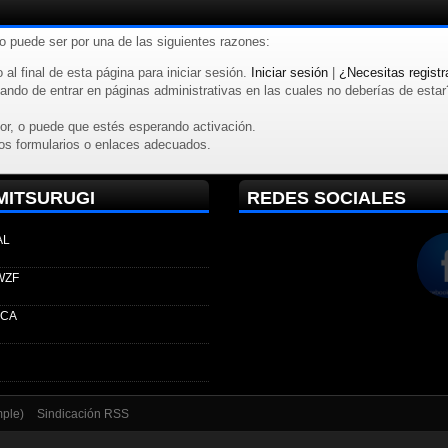
to puede ser por una de las siguientes razones:
 al final de esta página para iniciar sesión.
Iniciar sesión
|
¿Necesitas registr
ndo de entrar en páginas administrativas en las cuales no deberías de estar? R
or, o puede que estés esperando activación.
os formularios o enlaces adecuados.
MITSURUGI
REDES SOCIALES
AL
WZF
ECA
mple)
Sindicación RSS