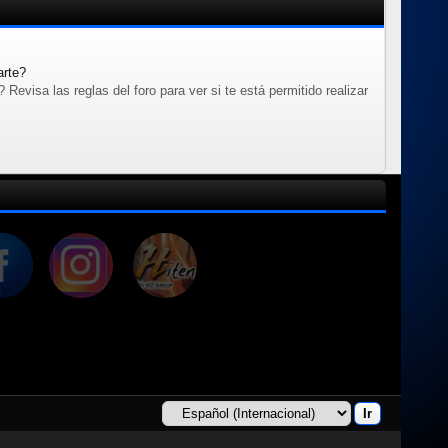
arte?
evisa las reglas del foro para ver si te está permitido realizar