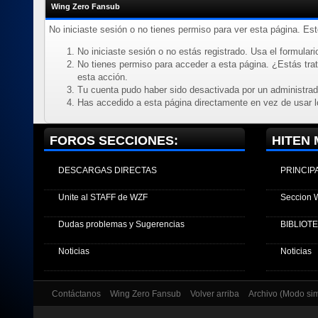
Wing Zero Fansub
No iniciaste sesión o no tienes permiso para ver esta página. Es
No iniciaste sesión o no estás registrado. Usa el formulario
No tienes permiso para acceder a esta página. ¿Estás trata
esta acción.
Tu cuenta pudo haber sido desactivada por un administrad
Has accedido a esta página directamente en vez de usar l
FOROS SECCIONES:
HITEN 
DESCARGAS DIRECTAS
PRINCIP
Unite al STAFF de WZF
Seccion 
Dudas problemas y Sugerencias
BIBLIOT
Noticias
Noticias
Contáctanos
Wing Zero Fansub
Volver arriba
Archivo (Modo si