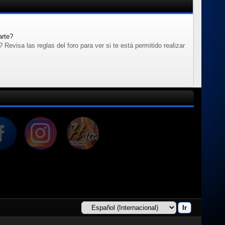
arte?
evisa las reglas del foro para ver si te está permitido realizar