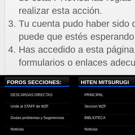
realizar esta acción.
Tu cuenta pudo haber sido d
puede que estés esperando 
Has accedido a esta página
formularios o enlaces adec
FOROS SECCIONES:
HITEN MITSURUGI
DESCARGAS DIRECTAS
PRINCIPAL
Unite al STAFF de WZF
Seccion WZF
Dudas problemas y Sugerencias
BIBLIOTECA
Noticias
Noticias