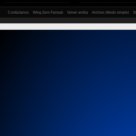
Contáctanos
Wing Zero Fansub
Volver arriba
Archivo (Modo simple)
S