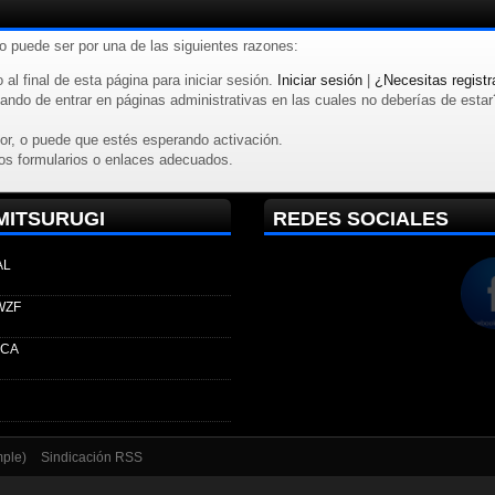
to puede ser por una de las siguientes razones:
 al final de esta página para iniciar sesión.
Iniciar sesión
|
¿Necesitas registr
ndo de entrar en páginas administrativas en las cuales no deberías de estar? R
or, o puede que estés esperando activación.
os formularios o enlaces adecuados.
MITSURUGI
REDES SOCIALES
AL
WZF
ECA
mple)
Sindicación RSS