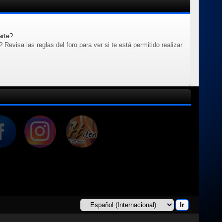
arte?
evisa las reglas del foro para ver si te está permitido realizar