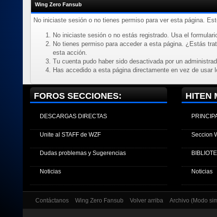
Wing Zero Fansub
No iniciaste sesión o no tienes permiso para ver esta página. Es
No iniciaste sesión o no estás registrado. Usa el formulario
No tienes permiso para acceder a esta página. ¿Estás trata
esta acción.
Tu cuenta pudo haber sido desactivada por un administrad
Has accedido a esta página directamente en vez de usar l
FOROS SECCIONES:
HITEN 
DESCARGAS DIRECTAS
PRINCIP
Unite al STAFF de WZF
Seccion 
Dudas problemas y Sugerencias
BIBLIOT
Noticias
Noticias
Contáctanos
Wing Zero Fansub
Volver arriba
Archivo (Modo si