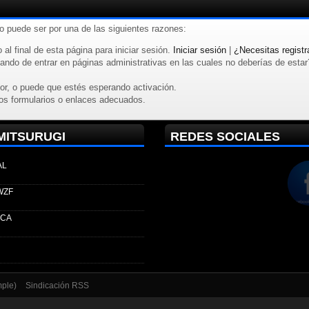
to puede ser por una de las siguientes razones:
 al final de esta página para iniciar sesión.
Iniciar sesión
|
¿Necesitas registr
ndo de entrar en páginas administrativas en las cuales no deberías de estar? R
or, o puede que estés esperando activación.
os formularios o enlaces adecuados.
MITSURUGI
REDES SOCIALES
AL
WZF
ECA
mple)
Sindicación RSS