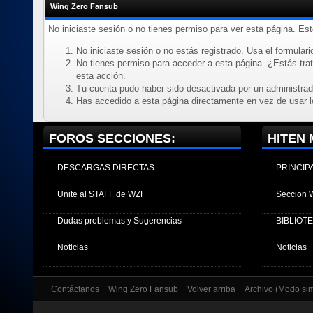
Wing Zero Fansub
No iniciaste sesión o no tienes permiso para ver esta página. Es
No iniciaste sesión o no estás registrado. Usa el formulario
No tienes permiso para acceder a esta página. ¿Estás trata
esta acción.
Tu cuenta pudo haber sido desactivada por un administrad
Has accedido a esta página directamente en vez de usar l
FOROS SECCIONES:
HITEN 
DESCARGAS DIRECTAS
PRINCIP
Unite al STAFF de WZF
Seccion 
Dudas problemas y Sugerencias
BIBLIOT
Noticias
Noticias
Contáctanos
Wing Zero Fansub
Volver arriba
Archivo (Modo si