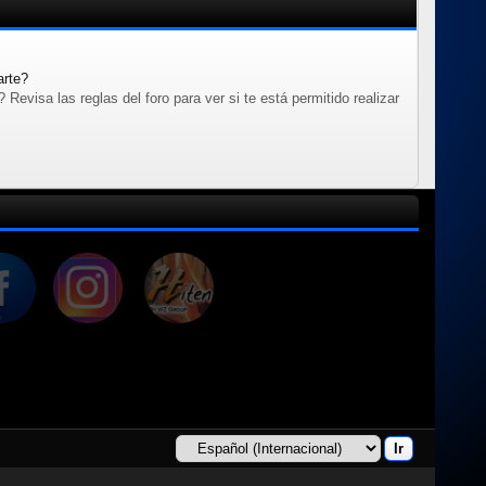
arte?
evisa las reglas del foro para ver si te está permitido realizar