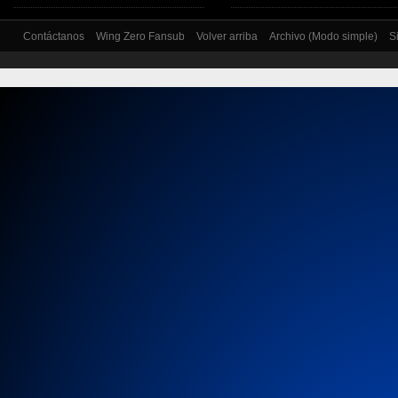
Contáctanos
Wing Zero Fansub
Volver arriba
Archivo (Modo simple)
S