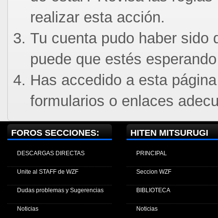
realizar esta acción.
Tu cuenta pudo haber sido d
puede que estés esperando 
Has accedido a esta página
formularios o enlaces adec
FOROS SECCIONES:
HITEN MITSURUGI
DESCARGAS DIRECTAS
PRINCIPAL
Unite al STAFF de WZF
Seccion WZF
Dudas problemas y Sugerencias
BIBLIOTECA
Noticias
Noticias