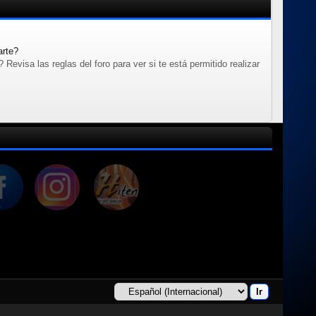
arte?
evisa las reglas del foro para ver si te está permitido realizar