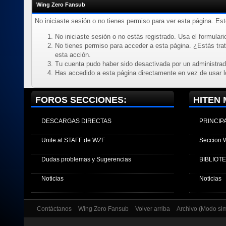
Wing Zero Fansub
No iniciaste sesión o no tienes permiso para ver esta página. Es
No iniciaste sesión o no estás registrado. Usa el formulario
No tienes permiso para acceder a esta página. ¿Estás trata
esta acción.
Tu cuenta pudo haber sido desactivada por un administrad
Has accedido a esta página directamente en vez de usar l
FOROS SECCIONES:
HITEN 
DESCARGAS DIRECTAS
PRINCIP
Unite al STAFF de WZF
Seccion 
Dudas problemas y Sugerencias
BIBLIOT
Noticias
Noticias
Contáctanos
Wing Zero Fansub
Volver arriba
Archivo (Modo si