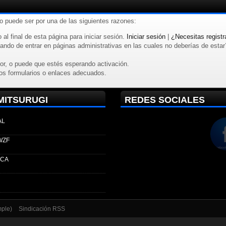
to puede ser por una de las siguientes razones:
 al final de esta página para iniciar sesión.
Iniciar sesión
|
¿Necesitas registr
ndo de entrar en páginas administrativas en las cuales no deberías de estar? R
or, o puede que estés esperando activación.
os formularios o enlaces adecuados.
MITSURUGI
REDES SOCIALES
AL
WZF
ECA
mple)
Sindicación RSS