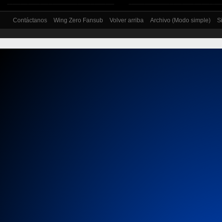
Contáctanos
Wing Zero Fansub
Volver arriba
Archivo (Modo simple)
S