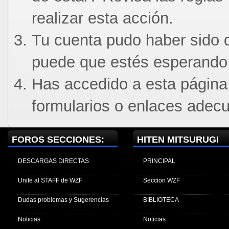
realizar esta acción.
Tu cuenta pudo haber sido d
puede que estés esperando 
Has accedido a esta página
formularios o enlaces adec
FOROS SECCIONES:
HITEN MITSURUGI
DESCARGAS DIRECTAS
PRINCIPAL
Unite al STAFF de WZF
Seccion WZF
Dudas problemas y Sugerencias
BIBLIOTECA
Noticias
Noticias