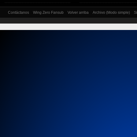
Contáctanos
Wing Zero Fansub
Volver arriba
Archivo (Modo simple)
S