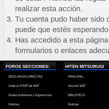
realizar esta acción.
Tu cuenta pudo haber sido d
puede que estés esperando 
Has accedido a esta página
formularios o enlaces adec
FOROS SECCIONES:
HITEN MITSURUGI
DESCARGAS DIRECTAS
PRINCIPAL
Unite al STAFF de WZF
Seccion WZF
Dudas problemas y Sugerencias
BIBLIOTECA
Noticias
Noticias