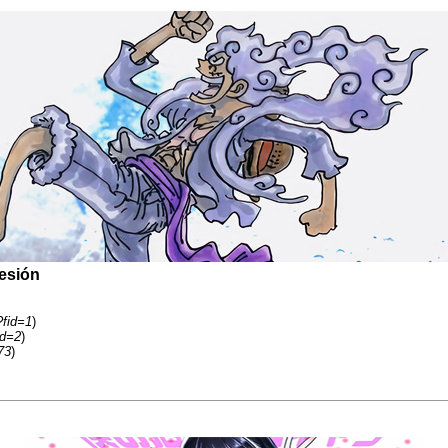
resión
?fid=1
)
id=2
)
73
)