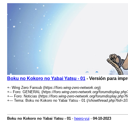
Boku no Kokoro no Yabai Yatsu - 01
- Versión para imp
+- Wing Zero Fansub (
https://foro.wing-zero-network.org
)
+-- Foro: GENERAL (
https://foro.wing-zero-network.org/forumdisplay.php
+--- Foro: Noticias (
https://foro.wing-zero-network.org/forumdisplay.php?f
+--- Tema: Boku no Kokoro no Yabai Yatsu - 01 (
/showthread.php?tid=10
Boku no Kokoro no Yabai Yatsu - 01
-
heero-yui
-
04-10-2023