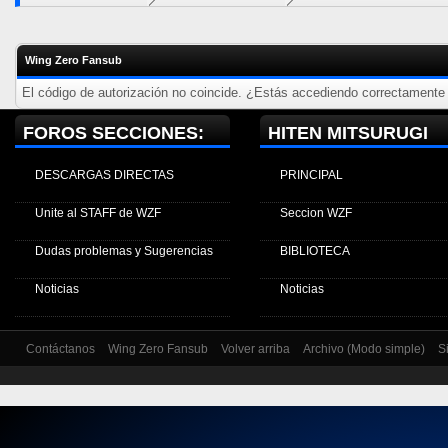
Wing Zero Fansub
El código de autorización no coincide. ¿Estás accediendo correctamente a
FOROS SECCIONES:
HITEN MITSURUGI
DESCARGAS DIRECTAS
PRINCIPAL
Unite al STAFF de WZF
Seccion WZF
Dudas problemas y Sugerencias
BIBLIOTECA
Noticias
Noticias
Contáctanos
Wing Zero Fansub
Volver arriba
Archivo (Modo simple)
S