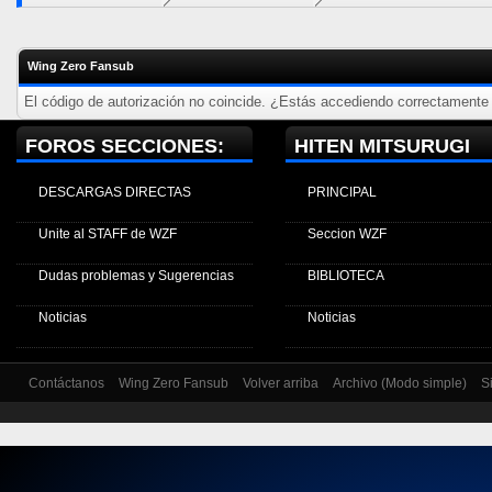
Wing Zero Fansub
El código de autorización no coincide. ¿Estás accediendo correctamente a
FOROS SECCIONES:
HITEN MITSURUGI
DESCARGAS DIRECTAS
PRINCIPAL
Unite al STAFF de WZF
Seccion WZF
Dudas problemas y Sugerencias
BIBLIOTECA
Noticias
Noticias
Contáctanos
Wing Zero Fansub
Volver arriba
Archivo (Modo simple)
S