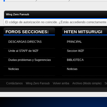
Wing Zero Fansub
El código de autorización no coincide. ¿Estás accediendo correctamente a
FOROS SECCIONES:
HITEN MITSURUGI
DESCARGAS DIRECTAS
PRINCIPAL
Unite al STAFF de WZF
Seccion WZF
Dudas problemas y Sugerencias
BIBLIOTECA
Noticias
Noticias
Contáctanos
Wing Zero Fansub
Volver arriba
Archivo (Modo simple)
S