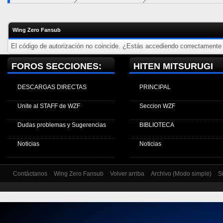
Wing Zero Fansub
El código de autorización no coincide. ¿Estás accediendo correctamente a
FOROS SECCIONES:
HITEN MITSURUGI
DESCARGAS DIRECTAS
PRINCIPAL
Unite al STAFF de WZF
Seccion WZF
Dudas problemas y Sugerencias
BIBLIOTECA
Noticias
Noticias
Contáctanos
Wing Zero Fansub
Volver arriba
Archivo (Modo simple)
S