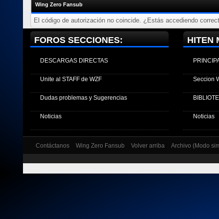
Wing Zero Fansub
El código de autorización no coincide. ¿Estás accediendo correct
FOROS SECCIONES:
HITEN 
DESCARGAS DIRECTAS
PRINCIP
Unite al STAFF de WZF
Seccion 
Dudas problemas y Sugerencias
BIBLIOT
Noticias
Noticias
Contáctanos
Wing Zero Fansub
Volver arriba
Archivo (Modo si