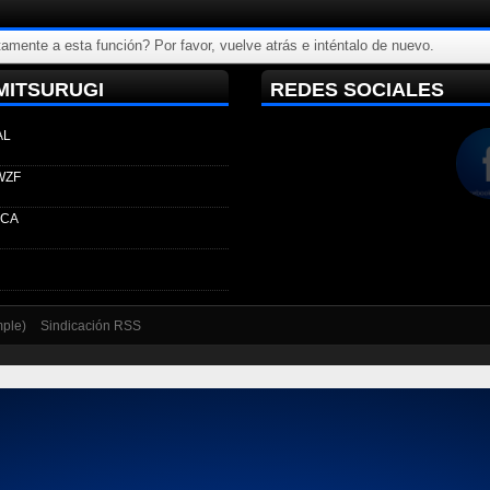
amente a esta función? Por favor, vuelve atrás e inténtalo de nuevo.
MITSURUGI
REDES SOCIALES
AL
WZF
ECA
mple)
Sindicación RSS