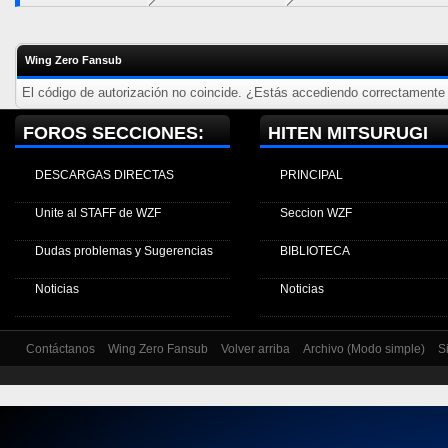
Wing Zero Fansub
El código de autorización no coincide. ¿Estás accediendo correctamente a
FOROS SECCIONES:
HITEN MITSURUGI
DESCARGAS DIRECTAS
PRINCIPAL
Unite al STAFF de WZF
Seccion WZF
Dudas problemas y Sugerencias
BIBLIOTECA
Noticias
Noticias
Contáctanos
Wing Zero Fansub
Volver arriba
Archivo (Modo simple)
S