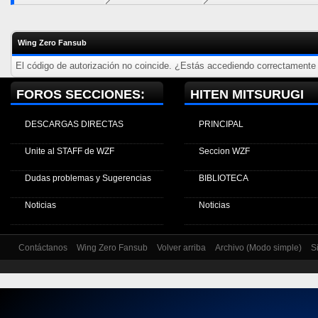
Wing Zero Fansub
El código de autorización no coincide. ¿Estás accediendo correctamente a
FOROS SECCIONES:
HITEN MITSURUGI
DESCARGAS DIRECTAS
PRINCIPAL
Unite al STAFF de WZF
Seccion WZF
Dudas problemas y Sugerencias
BIBLIOTECA
Noticias
Noticias
Contáctanos
Wing Zero Fansub
Volver arriba
Archivo (Modo simple)
S