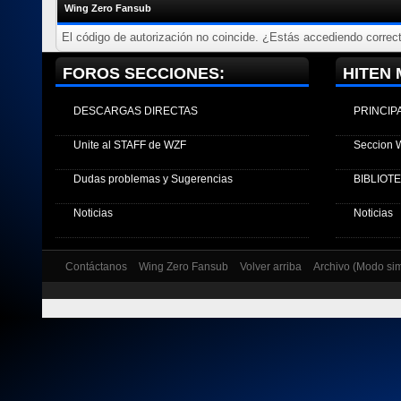
Wing Zero Fansub
El código de autorización no coincide. ¿Estás accediendo correct
FOROS SECCIONES:
HITEN 
DESCARGAS DIRECTAS
PRINCIP
Unite al STAFF de WZF
Seccion 
Dudas problemas y Sugerencias
BIBLIOT
Noticias
Noticias
Contáctanos
Wing Zero Fansub
Volver arriba
Archivo (Modo si