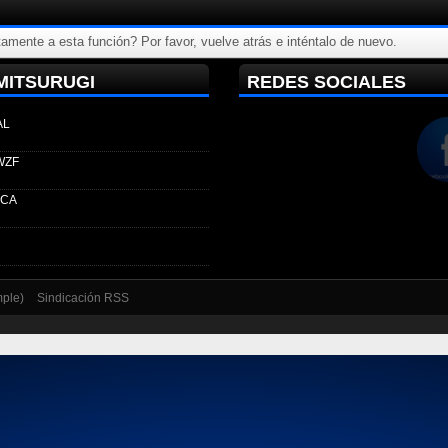
amente a esta función? Por favor, vuelve atrás e inténtalo de nuevo.
MITSURUGI
REDES SOCIALES
AL
WZF
ECA
mple)
Sindicación RSS