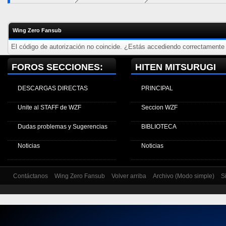
Wing Zero Fansub
El código de autorización no coincide. ¿Estás accediendo correctamente a
FOROS SECCIONES:
HITEN MITSURUGI
DESCARGAS DIRECTAS
PRINCIPAL
Unite al STAFF de WZF
Seccion WZF
Dudas problemas y Sugerencias
BIBLIOTECA
Noticias
Noticias
Contáctanos
Wing Zero Fansub
Volver arriba
Archivo (Modo simple)
S