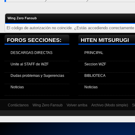
Wing Zero Fansub
El código de autorización no coincide. ¿Estás accediendo correctamente a
FOROS SECCIONES:
HITEN MITSURUGI
DESCARGAS DIRECTAS
PRINCIPAL
Unite al STAFF de WZF
Seccion WZF
Dudas problemas y Sugerencias
BIBLIOTECA
Noticias
Noticias
Contáctanos
Wing Zero Fansub
Volver arriba
Archivo (Modo simple)
S