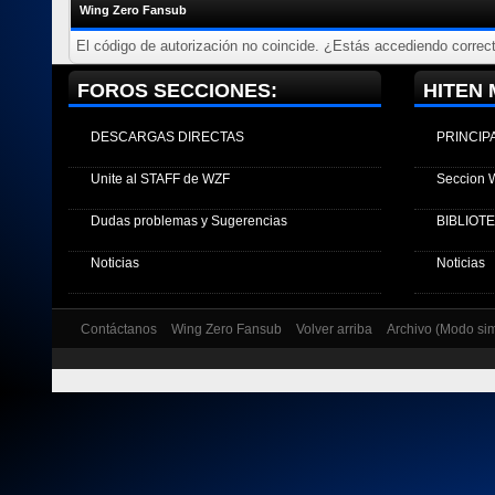
Wing Zero Fansub
El código de autorización no coincide. ¿Estás accediendo correct
FOROS SECCIONES:
HITEN 
DESCARGAS DIRECTAS
PRINCIP
Unite al STAFF de WZF
Seccion 
Dudas problemas y Sugerencias
BIBLIOT
Noticias
Noticias
Contáctanos
Wing Zero Fansub
Volver arriba
Archivo (Modo si