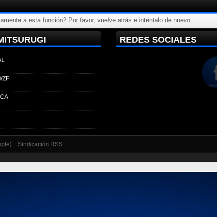
amente a esta función? Por favor, vuelve atrás e inténtalo de nuevo.
MITSURUGI
REDES SOCIALES
AL
WZF
ECA
mple)
Sindicación RSS