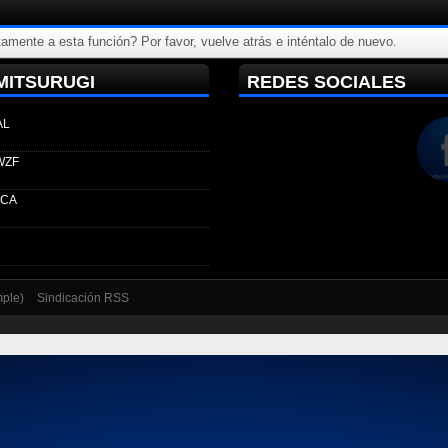
amente a esta función? Por favor, vuelve atrás e inténtalo de nuevo.
MITSURUGI
REDES SOCIALES
AL
WZF
ECA
mple)
Sindicación RSS