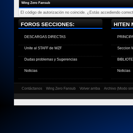
Wing Zero Fansub
El código de autorización no coincide. ¿Estás accediendo correct
FOROS SECCIONES:
HITEN 
DESCARGAS DIRECTAS
PRINCIP
Unite al STAFF de WZF
Seccion 
Dudas problemas y Sugerencias
BIBLIOT
Noticias
Noticias
Contáctanos
Wing Zero Fansub
Volver arriba
Archivo (Modo si