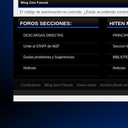
Wing Zero Fansub
El código de autorización no coincide. ¿Estás accediendo correct
FOROS SECCIONES:
HITEN 
DESCARGAS DIRECTAS
PRINCIP
Unite al STAFF de WZF
Seccion 
Dudas problemas y Sugerencias
BIBLIOT
Noticias
Noticias
Contáctanos
Wing Zero Fansub
Volver arriba
Archivo (Modo si