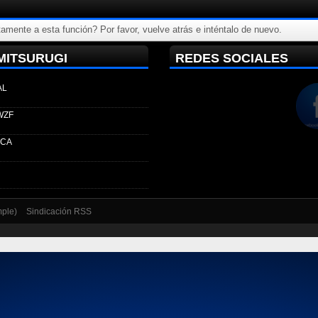
amente a esta función? Por favor, vuelve atrás e inténtalo de nuevo.
MITSURUGI
REDES SOCIALES
AL
WZF
ECA
mple)
Sindicación RSS