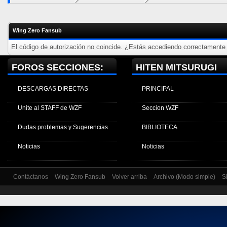
Wing Zero Fansub
El código de autorización no coincide. ¿Estás accediendo correctamente a
FOROS SECCIONES:
HITEN MITSURUGI
DESCARGAS DIRECTAS
PRINCIPAL
Unite al STAFF de WZF
Seccion WZF
Dudas problemas y Sugerencias
BIBLIOTECA
Noticias
Noticias
Contáctanos
Wing Zero Fansub
Volver arriba
Archivo (Modo simple)
S