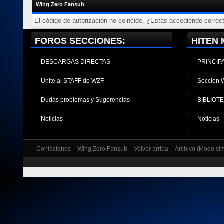
Wing Zero Fansub
El código de autorización no coincide. ¿Estás accediendo correct
FOROS SECCIONES:
HITEN 
DESCARGAS DIRECTAS
PRINCIP
Unite al STAFF de WZF
Seccion 
Dudas problemas y Sugerencias
BIBLIOT
Noticias
Noticias
Contáctanos
Wing Zero Fansub
Volver arriba
Archivo (Modo si