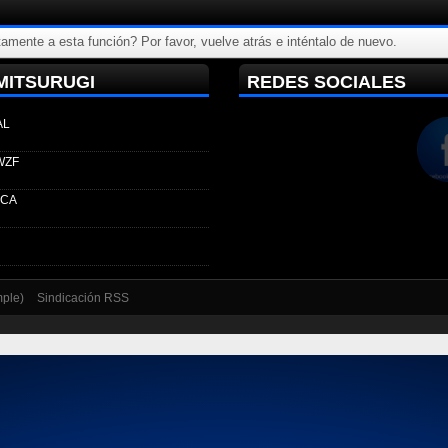
amente a esta función? Por favor, vuelve atrás e inténtalo de nuevo.
MITSURUGI
REDES SOCIALES
AL
WZF
ECA
mple)
Sindicación RSS