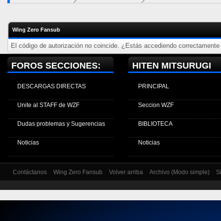
Wing Zero Fansub
El código de autorización no coincide. ¿Estás accediendo correctamente a
FOROS SECCIONES:
HITEN MITSURUGI
DESCARGAS DIRECTAS
PRINCIPAL
Unite al STAFF de WZF
Seccion WZF
Dudas problemas y Sugerencias
BIBLIOTECA
Noticias
Noticias
Contáctanos
Wing Zero Fansub
Volver arriba
Archivo (Modo simple)
S