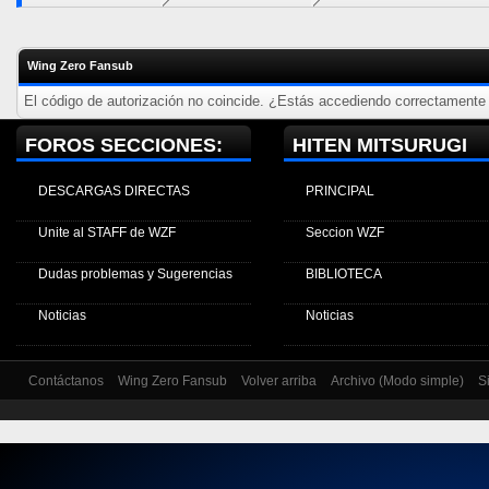
Wing Zero Fansub
El código de autorización no coincide. ¿Estás accediendo correctamente a
FOROS SECCIONES:
HITEN MITSURUGI
DESCARGAS DIRECTAS
PRINCIPAL
Unite al STAFF de WZF
Seccion WZF
Dudas problemas y Sugerencias
BIBLIOTECA
Noticias
Noticias
Contáctanos
Wing Zero Fansub
Volver arriba
Archivo (Modo simple)
S