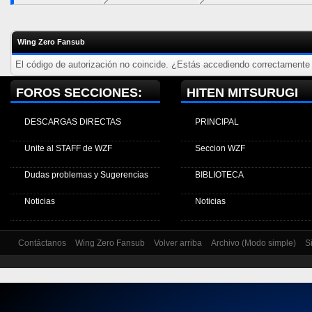
Wing Zero Fansub
El código de autorización no coincide. ¿Estás accediendo correctamente a
FOROS SECCIONES:
HITEN MITSURUGI
DESCARGAS DIRECTAS
PRINCIPAL
Unite al STAFF de WZF
Seccion WZF
Dudas problemas y Sugerencias
BIBLIOTECA
Noticias
Noticias
Contáctanos
Wing Zero Fansub
Volver arriba
Archivo (Modo simple)
S