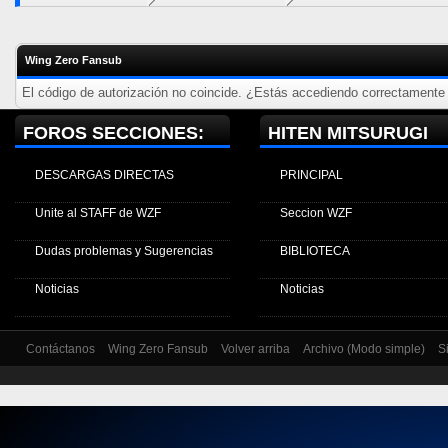
Wing Zero Fansub
El código de autorización no coincide. ¿Estás accediendo correctamente a
FOROS SECCIONES:
HITEN MITSURUGI
DESCARGAS DIRECTAS
PRINCIPAL
Unite al STAFF de WZF
Seccion WZF
Dudas problemas y Sugerencias
BIBLIOTECA
Noticias
Noticias
Contáctanos
Wing Zero Fansub
Volver arriba
Archivo (Modo simple)
S