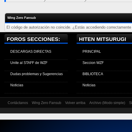
Wing Zero Fansub
El código de autorización no coincide. ¿Estás accediendo correctamente a
FOROS SECCIONES:
HITEN MITSURUGI
DESCARGAS DIRECTAS
PRINCIPAL
Unite al STAFF de WZF
Seccion WZF
Dudas problemas y Sugerencias
BIBLIOTECA
Noticias
Noticias
Contáctanos
Wing Zero Fansub
Volver arriba
Archivo (Modo simple)
S