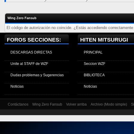
Wing Zero Fansub
El código de autorización no coincide. ¿Estás accediendo correctamente a
FOROS SECCIONES:
HITEN MITSURUGI
DESCARGAS DIRECTAS
PRINCIPAL
Unite al STAFF de WZF
Seccion WZF
Dudas problemas y Sugerencias
BIBLIOTECA
Noticias
Noticias
Contáctanos
Wing Zero Fansub
Volver arriba
Archivo (Modo simple)
S