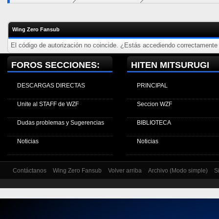
Wing Zero Fansub
El código de autorización no coincide. ¿Estás accediendo correctamente a
FOROS SECCIONES:
HITEN MITSURUGI
DESCARGAS DIRECTAS
PRINCIPAL
Unite al STAFF de WZF
Seccion WZF
Dudas problemas y Sugerencias
BIBLIOTECA
Noticias
Noticias
Contáctanos
Wing Zero Fansub
Volver arriba
Archivo (Modo simple)
S