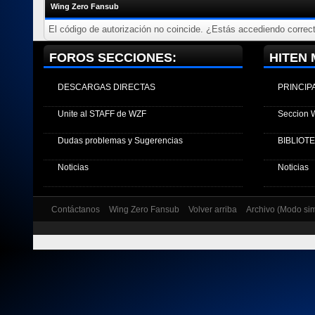
Wing Zero Fansub
El código de autorización no coincide. ¿Estás accediendo correct
FOROS SECCIONES:
HITEN 
DESCARGAS DIRECTAS
PRINCIP
Unite al STAFF de WZF
Seccion 
Dudas problemas y Sugerencias
BIBLIOT
Noticias
Noticias
Contáctanos
Wing Zero Fansub
Volver arriba
Archivo (Modo si