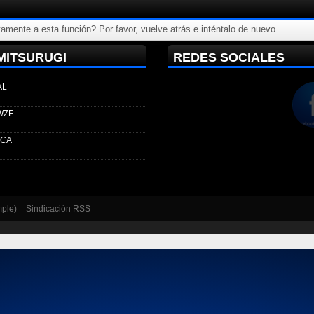
amente a esta función? Por favor, vuelve atrás e inténtalo de nuevo.
MITSURUGI
REDES SOCIALES
AL
WZF
ECA
mple)
Sindicación RSS