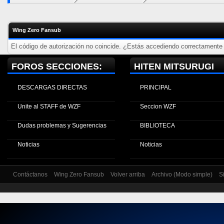
Wing Zero Fansub
El código de autorización no coincide. ¿Estás accediendo correctamente a
FOROS SECCIONES:
HITEN MITSURUGI
DESCARGAS DIRECTAS
PRINCIPAL
Unite al STAFF de WZF
Seccion WZF
Dudas problemas y Sugerencias
BIBLIOTECA
Noticias
Noticias
Contáctanos
Wing Zero Fansub
Volver arriba
Archivo (Modo simple)
S