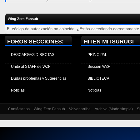
Wing Zero Fansub
El código de autorización no coincide. ¿Estás accediendo correctamente a
FOROS SECCIONES:
HITEN MITSURUGI
DESCARGAS DIRECTAS
PRINCIPAL
Unite al STAFF de WZF
Seccion WZF
Dudas problemas y Sugerencias
BIBLIOTECA
Noticias
Noticias
Contáctanos
Wing Zero Fansub
Volver arriba
Archivo (Modo simple)
S