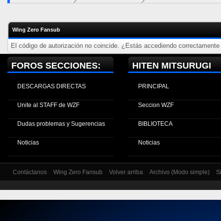
Wing Zero Fansub
El código de autorización no coincide. ¿Estás accediendo correctamente a
FOROS SECCIONES:
HITEN MITSURUGI
DESCARGAS DIRECTAS
PRINCIPAL
Unite al STAFF de WZF
Seccion WZF
Dudas problemas y Sugerencias
BIBLIOTECA
Noticias
Noticias
Contáctanos
Wing Zero Fansub
Volver arriba
Archivo (Modo simple)
S