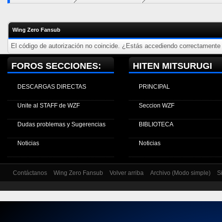
Wing Zero Fansub
El código de autorización no coincide. ¿Estás accediendo correctamente a
FOROS SECCIONES:
HITEN MITSURUGI
DESCARGAS DIRECTAS
PRINCIPAL
Unite al STAFF de WZF
Seccion WZF
Dudas problemas y Sugerencias
BIBLIOTECA
Noticias
Noticias
Contáctanos
Wing Zero Fansub
Volver arriba
Archivo (Modo simple)
S