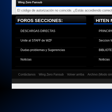
Wing Zero Fansub
El código de autorización no coincide. ¿Estás accediendo correct
FOROS SECCIONES:
HITEN 
DESCARGAS DIRECTAS
PRINCIP
Unite al STAFF de WZF
Seccion 
Dudas problemas y Sugerencias
BIBLIOT
Noticias
Noticias
Contáctanos
Wing Zero Fansub
Volver arriba
Archivo (Modo si