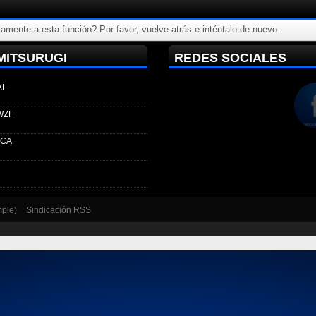
amente a esta función? Por favor, vuelve atrás e inténtalo de nuevo.
MITSURUGI
REDES SOCIALES
AL
WZF
ECA
mple)
Sindicación RSS