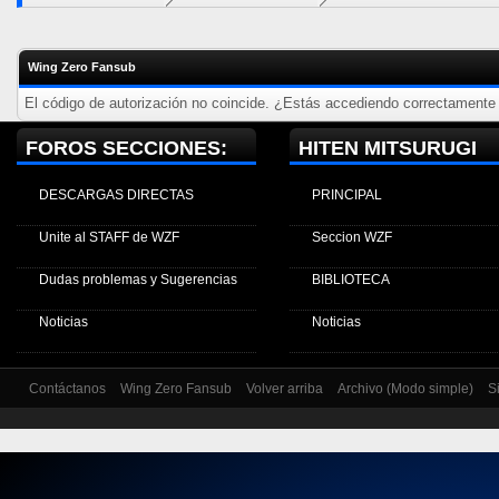
Wing Zero Fansub
El código de autorización no coincide. ¿Estás accediendo correctamente a
FOROS SECCIONES:
HITEN MITSURUGI
DESCARGAS DIRECTAS
PRINCIPAL
Unite al STAFF de WZF
Seccion WZF
Dudas problemas y Sugerencias
BIBLIOTECA
Noticias
Noticias
Contáctanos
Wing Zero Fansub
Volver arriba
Archivo (Modo simple)
S