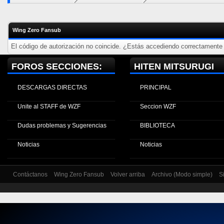
Wing Zero Fansub
El código de autorización no coincide. ¿Estás accediendo correctamente a
FOROS SECCIONES:
HITEN MITSURUGI
DESCARGAS DIRECTAS
PRINCIPAL
Unite al STAFF de WZF
Seccion WZF
Dudas problemas y Sugerencias
BIBLIOTECA
Noticias
Noticias
Contáctanos
Wing Zero Fansub
Volver arriba
Archivo (Modo simple)
S