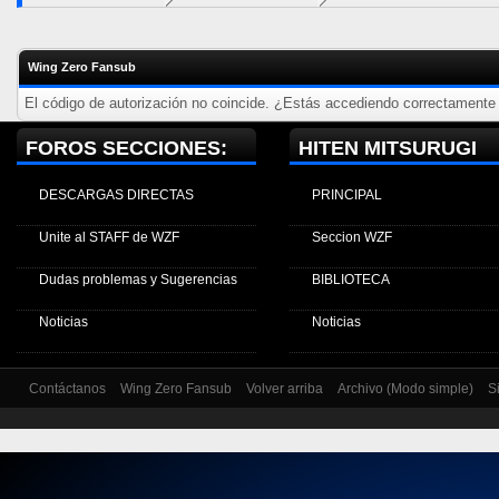
Wing Zero Fansub
El código de autorización no coincide. ¿Estás accediendo correctamente a
FOROS SECCIONES:
HITEN MITSURUGI
DESCARGAS DIRECTAS
PRINCIPAL
Unite al STAFF de WZF
Seccion WZF
Dudas problemas y Sugerencias
BIBLIOTECA
Noticias
Noticias
Contáctanos
Wing Zero Fansub
Volver arriba
Archivo (Modo simple)
S