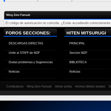
Wing Zero Fansub
El código de autorización no coincide. ¿Estás accediendo correctamente a
FOROS SECCIONES:
HITEN MITSURUGI
DESCARGAS DIRECTAS
PRINCIPAL
Unite al STAFF de WZF
Seccion WZF
Dudas problemas y Sugerencias
BIBLIOTECA
Noticias
Noticias
Contáctanos
Wing Zero Fansub
Volver arriba
Archivo (Modo simple)
S