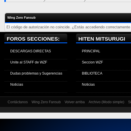
Wing Zero Fansub
El código de autorización no coincide. ¿Estás accediendo correctamente a
FOROS SECCIONES:
HITEN MITSURUGI
DESCARGAS DIRECTAS
PRINCIPAL
Unite al STAFF de WZF
Seccion WZF
Dudas problemas y Sugerencias
BIBLIOTECA
Noticias
Noticias
Contáctanos
Wing Zero Fansub
Volver arriba
Archivo (Modo simple)
S