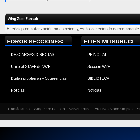
Wing Zero Fansub
El código de autorización no coincide. ¿Estás accediendo correctamente a
FOROS SECCIONES:
HITEN MITSURUGI
DESCARGAS DIRECTAS
PRINCIPAL
Unite al STAFF de WZF
Seccion WZF
Dudas problemas y Sugerencias
BIBLIOTECA
Noticias
Noticias
Contáctanos
Wing Zero Fansub
Volver arriba
Archivo (Modo simple)
S