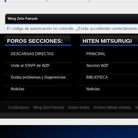
Wing Zero Fansub
El código de autorización no coincide. ¿Estás accediendo correctamente a
FOROS SECCIONES:
HITEN MITSURUGI
DESCARGAS DIRECTAS
PRINCIPAL
Unite al STAFF de WZF
Seccion WZF
Dudas problemas y Sugerencias
BIBLIOTECA
Noticias
Noticias
Contáctanos
Wing Zero Fansub
Volver arriba
Archivo (Modo simple)
S