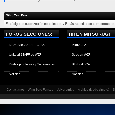
Wing Zero Fansub
El código de autorización no coincide. ¿Estás accediendo correctamente a
FOROS SECCIONES:
HITEN MITSURUGI
DESCARGAS DIRECTAS
PRINCIPAL
Unite al STAFF de WZF
Seccion WZF
Dudas problemas y Sugerencias
BIBLIOTECA
Noticias
Noticias
Contáctanos
Wing Zero Fansub
Volver arriba
Archivo (Modo simple)
S